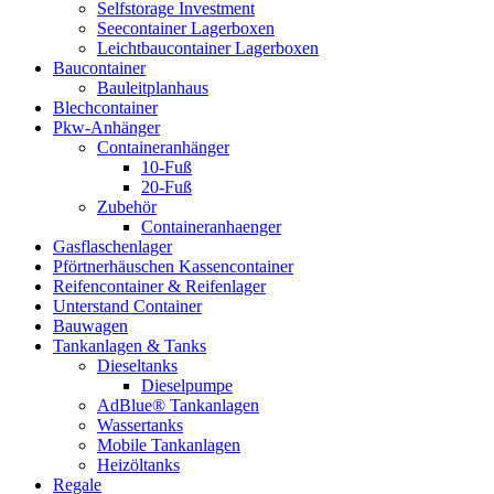
Selfstorage Investment
Seecontainer Lagerboxen
Leichtbaucontainer Lagerboxen
Baucontainer
Bauleitplanhaus
Blechcontainer
Pkw-Anhänger
Containeranhänger
10-Fuß
20-Fuß
Zubehör
Containeranhaenger
Gasflaschenlager
Pförtnerhäuschen Kassencontainer
Reifencontainer & Reifenlager
Unterstand Container
Bauwagen
Tankanlagen & Tanks
Dieseltanks
Dieselpumpe
AdBlue® Tankanlagen
Wassertanks
Mobile Tankanlagen
Heizöltanks
Regale