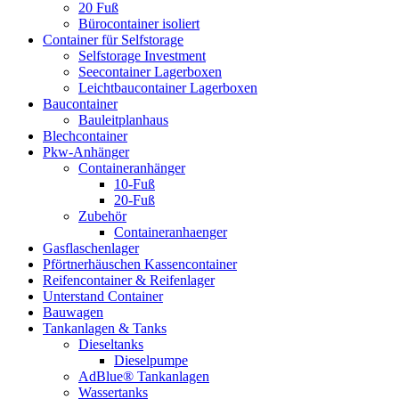
20 Fuß
Bürocontainer isoliert
Container für Selfstorage
Selfstorage Investment
Seecontainer Lagerboxen
Leichtbaucontainer Lagerboxen
Baucontainer
Bauleitplanhaus
Blechcontainer
Pkw-Anhänger
Containeranhänger
10-Fuß
20-Fuß
Zubehör
Containeranhaenger
Gasflaschenlager
Pförtnerhäuschen Kassencontainer
Reifencontainer & Reifenlager
Unterstand Container
Bauwagen
Tankanlagen & Tanks
Dieseltanks
Dieselpumpe
AdBlue® Tankanlagen
Wassertanks