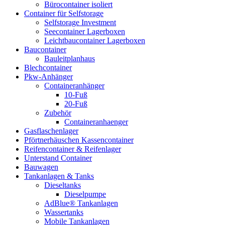
Bürocontainer isoliert
Container für Selfstorage
Selfstorage Investment
Seecontainer Lagerboxen
Leichtbaucontainer Lagerboxen
Baucontainer
Bauleitplanhaus
Blechcontainer
Pkw-Anhänger
Containeranhänger
10-Fuß
20-Fuß
Zubehör
Containeranhaenger
Gasflaschenlager
Pförtnerhäuschen Kassencontainer
Reifencontainer & Reifenlager
Unterstand Container
Bauwagen
Tankanlagen & Tanks
Dieseltanks
Dieselpumpe
AdBlue® Tankanlagen
Wassertanks
Mobile Tankanlagen