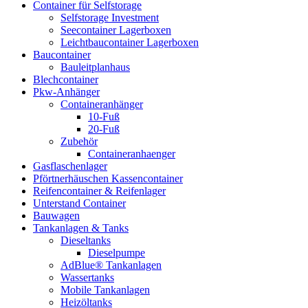
Container für Selfstorage
Selfstorage Investment
Seecontainer Lagerboxen
Leichtbaucontainer Lagerboxen
Baucontainer
Bauleitplanhaus
Blechcontainer
Pkw-Anhänger
Containeranhänger
10-Fuß
20-Fuß
Zubehör
Containeranhaenger
Gasflaschenlager
Pförtnerhäuschen Kassencontainer
Reifencontainer & Reifenlager
Unterstand Container
Bauwagen
Tankanlagen & Tanks
Dieseltanks
Dieselpumpe
AdBlue® Tankanlagen
Wassertanks
Mobile Tankanlagen
Heizöltanks