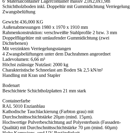
6' Materialcontainer Lagercontainer massiv 2,0x2,0x1,9m
Schichtholzboden inkl. Doppeltür mit Gummidichtung Verriegelung
Zwangsbelüftung
Gewicht 436,000 KG
Außenabmessungen 1980 x 1970 x 1910 mm
Rahmenkonstruktion: verschweißte Stahlprofile 2 bzw. 3 mm
Doppelflügeltüre mit umlaufender Gummidichtung (zwei
Dichtebenen)
Mit verzinkten Verriegelungsstangen
4 Zwangsbelüftungen unter dem Dachrahmen angeordnet
Ladevolumen: 6,66 m³
Höchst zulässige Nutzlast: 2000 kg
Charakteristische Schneelast am Boden Sk 2,5 kN/m²
Handling mit Kran und Stapler
Bodenart
Beschichtete Schichtholzplatten 21 mm stark
Containerfarbe
RAL 5010 Enzianblau
Kathodische Tauchlackierung (Farbton grau) mit
Durchschnittsschichtstärke 20µm (mind. 15µm).
Hochwertige Pulverbeschichtung auf Polyesterbasis (Fassaden-
Qualität) mit Durchschnittsschichtstärke 70 µm (mind. 60µm)
Hohe Korrosions- und UV-Beständigkeit