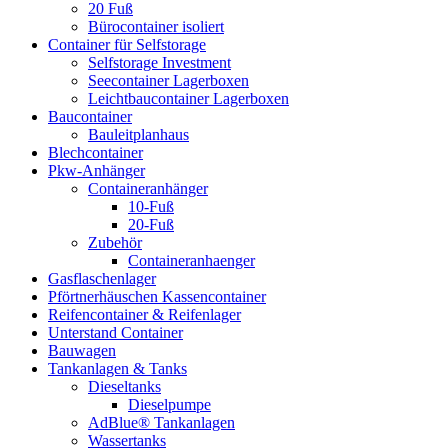
20 Fuß
Bürocontainer isoliert
Container für Selfstorage
Selfstorage Investment
Seecontainer Lagerboxen
Leichtbaucontainer Lagerboxen
Baucontainer
Bauleitplanhaus
Blechcontainer
Pkw-Anhänger
Containeranhänger
10-Fuß
20-Fuß
Zubehör
Containeranhaenger
Gasflaschenlager
Pförtnerhäuschen Kassencontainer
Reifencontainer & Reifenlager
Unterstand Container
Bauwagen
Tankanlagen & Tanks
Dieseltanks
Dieselpumpe
AdBlue® Tankanlagen
Wassertanks