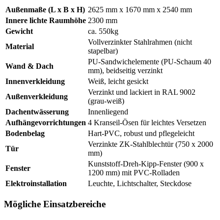
Außenmaße (L x B x H)
2625 mm x 1670 mm x 2540 mm
Innere lichte Raumhöhe
2300 mm
Gewicht
ca. 550kg
Vollverzinkter Stahlrahmen (nicht
Material
stapelbar)
PU-Sandwichelemente (PU-Schaum 40
Wand & Dach
mm), beidseitig verzinkt
Innenverkleidung
Weiß, leicht gesickt
Verzinkt und lackiert in RAL 9002
Außenverkleidung
(grau-weiß)
Dachentwässerung
Innenliegend
Aufhängevorrichtungen
4 Kranseil-Ösen für leichtes Versetzen
Bodenbelag
Hart-PVC, robust und pflegeleicht
Verzinkte ZK-Stahlblechtür (750 x 2000
Tür
mm)
Kunststoff-Dreh-Kipp-Fenster (900 x
Fenster
1200 mm) mit PVC-Rolladen
Elektroinstallation
Leuchte, Lichtschalter, Steckdose
Mögliche Einsatzbereiche